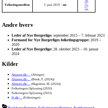
70.
Folketingsmedlem
5. juni 2019 –
nu
71.
72.
Andre hverv
Leder af Nye Borgerlige:
september 2015 – 7. februar 2023
Formand for Nye Borgerliges folketingsgruppe:
2019 –
2020
Leder af Nye Borgerlige:
28. oktober 2023 – 10. januar
2024
Kilder
Altinget.dk/…
(Altinget)
Altinget.dk/…
(Brink, E. (2024))
Altinget.dk/…
(Hagedorn, M. (2024))
Folketingets Oplysning (2020)
Folketingets Oplysning (2023)
Ft.dk/…
(Folketinget)
Byrådsmedlemmer
,
Folketingsmedlemmer
,
Partiformænd
,