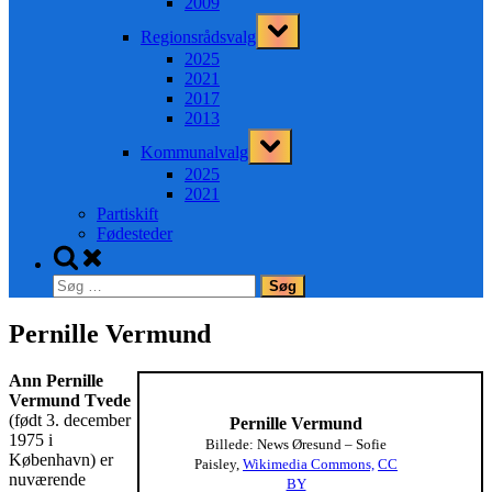
2009
Toggle
Regionsrådsvalg
sub-
menu
2025
2021
2017
2013
Toggle
Kommunalvalg
sub-
menu
2025
2021
Partiskift
Fødesteder
Toggle
search
Søg
form
efter:
Pernille Vermund
Ann Pernille
Vermund Tvede
(født 3. december
Pernille Vermund
1975 i
Billede: News Øresund – Sofie
København) er
Paisley,
Wikimedia Commons,
CC
nuværende
BY