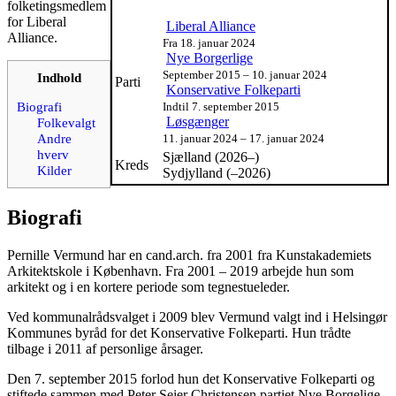
folketingsmedlem
for Liberal
Liberal Alliance
Alliance.
Fra 18. januar 2024
Nye Borgerlige
September 2015 – 10. januar 2024
Indhold
Parti
Konservative Folkeparti
Biografi
Indtil 7. september 2015
Løsgænger
Folkevalgt
Andre
11. januar 2024 – 17. januar 2024
hverv
Sjælland (2026–)
Kreds
Kilder
Sydjylland (–2026)
Biografi
Pernille Vermund har en cand.arch. fra 2001 fra Kunstakademiets
Arkitektskole i København. Fra 2001 – 2019 arbejde hun som
arkitekt og i en kortere periode som tegnestueleder.
Ved kommunalrådsvalget i 2009 blev Vermund valgt ind i Helsingør
Kommunes byråd for det Konservative Folkeparti. Hun trådte
tilbage i 2011 af personlige årsager.
Den 7. september 2015 forlod hun det Konservative Folkeparti og
stiftede sammen med Peter Seier Christensen partiet Nye Borgelige.