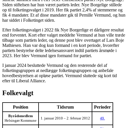
Siden stiftelsen har hun været partiets leder. Nye Borgelige stillede
op til folketingsvalget i 2019. Her fik partiet 2,4% af stemmerne og
fik 4 mandater. Et af disse mandater gik til Pernille Vermund, og hun
har siddet i Folketinget siden.
Efter folketingsvalget i 2022 fik Nye Borgerlige et dårligere resultat
end forventet. Kort efter valget meddelte Vermund at hun ville træde
tilbage som partiets leder, og denne post blev overtaget af Lars Boje
Mathiesen. Han var dog kun formand i en kort periode, hvorefter
partiets bestyrelse delte ledelsesansvaret indtil partiets årsmøde i
2023. Her blev Vermund igen formand for partiet.
I januar 2024 besluttede Vermund og den resterende del af
folketingsgruppen at nedlægge folketingsgruppen og anbefale
hovedbestyrelsen at opløse partiet. Vermund sluttede sig kort tid
efter til Liberal Alliance.
Folkevalgt
Position
Tidsrum
Perioder
Byrådsmedlem
1. januar 2010 – 2. februar 2012
49.
Helsingør Kommune