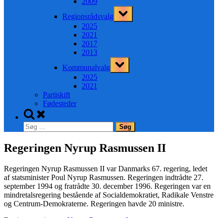
2009
Toggle
Regionsrådsvalg
sub-
menu
2025
2021
2017
2013
Toggle
Kommunalvalg
sub-
menu
2025
2021
Partiskift
Fødesteder
Toggle
search
Søg
form
efter:
Regeringen Nyrup Rasmussen II
Regeringen Nyrup Rasmussen II var Danmarks 67. regering, ledet
af statsminister Poul Nyrup Rasmussen. Regeringen indtrådte 27.
september 1994 og fratrådte 30. december 1996. Regeringen var en
mindretalsregering bestående af Socialdemokratiet, Radikale Venstre
og Centrum-Demokraterne. Regeringen havde 20 ministre.