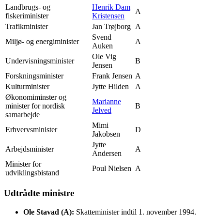
Landbrugs- og
Henrik Dam
A
fiskeriminister
Kristensen
Trafikminister
Jan Trøjborg
A
Svend
Miljø- og energiminister
A
Auken
Ole Vig
Undervisningsminister
B
Jensen
Forskningsminister
Frank Jensen
A
Kulturminister
Jytte Hilden
A
Økonomiminster og
Marianne
minister for nordisk
B
Jelved
samarbejde
Mimi
Erhvervsminister
D
Jakobsen
Jytte
Arbejdsminister
A
Andersen
Minister for
Poul Nielsen
A
udviklingsbistand
Udtrådte ministre
Ole Stavad (A):
Skatteminister indtil 1. november 1994.