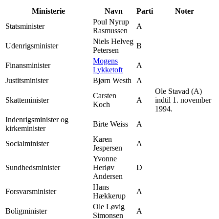
Ministerie
Navn
Parti
Noter
Poul Nyrup
Statsminister
A
Rasmussen
Niels Helveg
Udenrigsminister
B
Petersen
Mogens
Finansminister
A
Lykketoft
Justitsminister
Bjørn Westh
A
Ole Stavad (A)
Carsten
Skatteminister
A
indtil 1. november
Koch
1994.
Indenrigsminister og
Birte Weiss
A
kirkeminister
Karen
Socialminister
A
Jespersen
Yvonne
Sundhedsminister
Herløv
D
Andersen
Hans
Forsvarsminister
A
Hækkerup
Ole Løvig
Boligminister
A
Simonsen