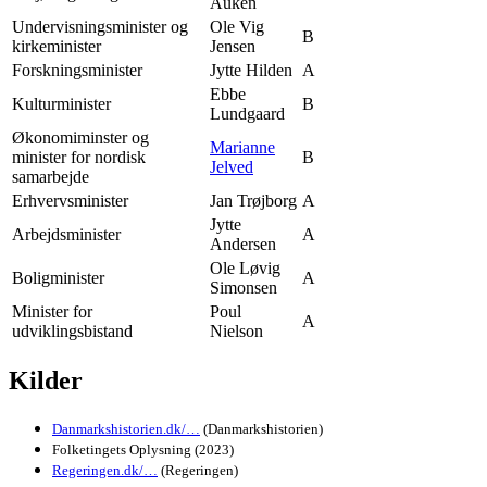
Auken
Undervisningsminister og
Ole Vig
B
kirkeminister
Jensen
Forskningsminister
Jytte Hilden
A
Ebbe
Kulturminister
B
Lundgaard
Økonomiminster og
Marianne
minister for nordisk
B
Jelved
samarbejde
Erhvervsminister
Jan Trøjborg
A
Jytte
Arbejdsminister
A
Andersen
Ole Løvig
Boligminister
A
Simonsen
Minister for
Poul
A
udviklingsbistand
Nielson
Kilder
Danmarkshistorien.dk/…
(Danmarkshistorien)
Folketingets Oplysning (2023)
Regeringen.dk/…
(Regeringen)