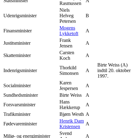
Statsminister
A
Rasmussen
Niels
Udenrigsminister
Helveg
B
Petersen
Mogens
Finansminister
A
Lykketoft
Frank
Justitsminister
A
Jensen
Carsten
Skatteminister
A
Koch
Birte Weiss (A)
Thorkild
Indenrigsminister
A
indtil 20. oktober
Simonsen
1997.
Karen
Socialminister
A
Jespersen
Sundhedsminister
Birte Weiss
A
Hans
Forsvarsminister
A
Hækkerup
Trafikminister
Bjørn Westh
A
Henrik Dam
Fødevareminister
A
Kristensen
Svend
Miljø- og energiminister
A