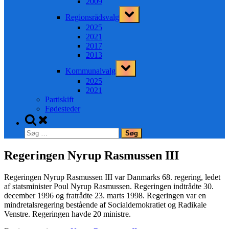
2009
Toggle
Regionsrådsvalg
sub-
menu
2025
2021
2017
2013
Toggle
Kommunalvalg
sub-
menu
2025
2021
Partiskift
Fødesteder
Toggle
search
Søg
form
efter:
Regeringen Nyrup Rasmussen III
Regeringen Nyrup Rasmussen III var Danmarks 68. regering, ledet
af statsminister Poul Nyrup Rasmussen. Regeringen indtrådte 30.
december 1996 og fratrådte 23. marts 1998. Regeringen var en
mindretalsregering bestående af Socialdemokratiet og Radikale
Venstre. Regeringen havde 20 ministre.