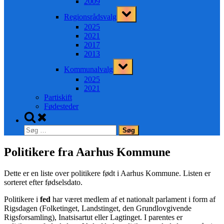
2009
Toggle
Regionsrådsvalg
sub-
menu
2025
2021
2017
2013
Toggle
Kommunalvalg
sub-
menu
2025
2021
Partiskift
Fødesteder
Toggle
search
Søg
form
efter:
Politikere fra Aarhus Kommune
Dette er en liste over politikere født i Aarhus Kommune. Listen er
sorteret efter fødselsdato.
Politikere i
fed
har været medlem af et nationalt parlament i form af
Rigsdagen (Folketinget, Landstinget, den Grundlovgivende
Rigsforsamling), Inatsisartut eller Lagtinget. I parentes er