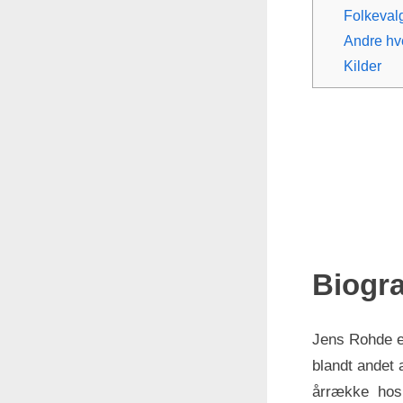
Folkeval
Andre hv
Kilder
Biogra
Jens Rohde er
blandt andet 
årrække hos 