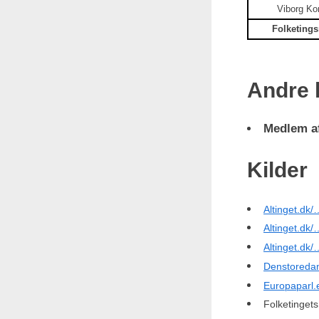
Viborg K
Folketing
Andre 
Medlem af
Kilder
Altinget.dk/
Altinget.dk/
Altinget.dk/
Denstoredan
Europaparl
Folketinget