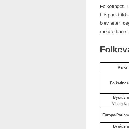
Folketinget. 
tidspunkt ikk
blev atter løs
meldte han si
Folkev
Posit
Folketing
Byrådsm
Viborg K
Europa-Parla
Byrådsm