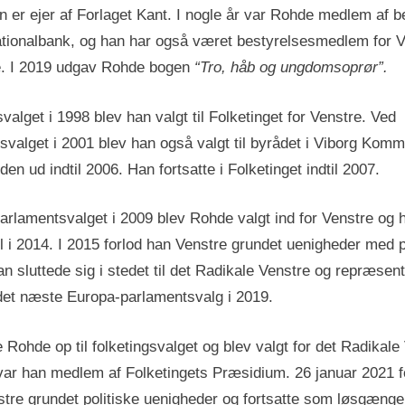
n er ejer af Forlaget Kant. I nogle år var Rohde medlem af b
ionalbank, og han har også været bestyrelsesmedlem for V
e. I 2019 udgav Rohde bogen
“Tro, håb og ungdomsoprør”.
valget i 1998 blev han valgt til Folketinget for Venstre. Ved
alget i 2001 blev han også valgt til byrådet i Viborg Kom
en ud indtil 2006. Han fortsatte i Folketinget indtil 2007.
rlamentsvalget i 2009 blev Rohde valgt ind for Venstre og 
il i 2014. I 2015 forlod han Venstre grundet uenigheder med p
Han sluttede sig i stedet til det Radikale Venstre og repræsen
l det næste Europa-parlamentsvalg i 2019.
e Rohde op til folketingsvalget og blev valgt for det Radikale
var han medlem af Folketingets Præsidium. 26 januar 2021 f
tre grundet politiske uenigheder og fortsatte som løsgænger