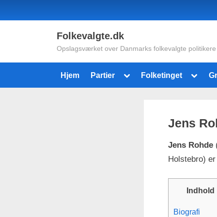
Skip
to
content
Folkevalgte.dk
Opslagsværket over Danmarks folkevalgte politikere
Toggle
Toggle
Hjem
Partier
Folketinget
G
sub-
sub-
menu
menu
Jens Ro
Jens Rohde
(
Holstebro) er
Indhold
Biografi