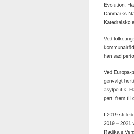
Evolution. Ha
Danmarks Nat
Katedralskol
Ved folketings
kommunalrådsv
han sad period
Ved Europa-pa
genvalgt hert
asylpolitik. 
parti frem ti
I 2019 stilled
2019 – 2021 
Radikale Vens