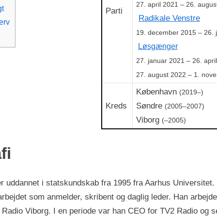
27. april 2021 – 26. augu
gt
Parti
Radikale Venstre
erv
19. december 2015 – 26. 
Løsgænger
27. januar 2021 – 26. apri
27. august 2022 – 1. nov
København
(2019–)
Kreds
Søndre
(2005–2007)
Viborg
(–2005)
fi
 uddannet i statskundskab fra 1995 fra Aarhus Universitet.
arbejdet som anmelder, skribent og daglig leder. Han arbejde
Radio Viborg. I en periode var han CEO for TV2 Radio og s