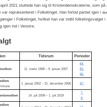
I april 2021 sluttede han sig til Kristendemokraterne, som p
e var repræsenteret i Folketinget. Han forlod partiet igen i a
gænger i Folketinget, hvilket han var indtil folketingsvalget i
g igen ind i Venstre.
algt
ion
Tidsrum
Perioder
64.
smedlem
11. marts 1998 – 9. januar 2007
65.
66.
edlem
1. januar 2002 – 31. december 2006
47.
ommune
7.
mentsmedlem
14. juli 2009 – 1. juli 2019
8.
edlem