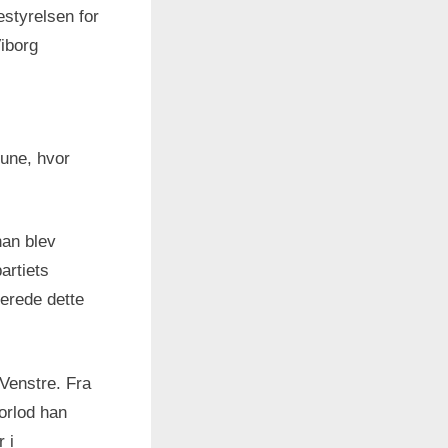
estyrelsen for
iborg
mune, hvor
han blev
artiets
terede dette
 Venstre. Fra
orlod han
 i