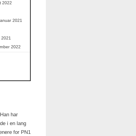
st 2022
menu
Toggle
sub-
menu
Toggle
januar 2021
sub-
menu
l 2021
ember 2022
 Han har
de i en lang
enere for PN1