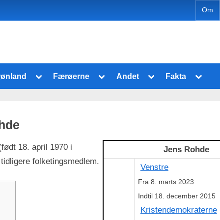
Om
Toggle
Toggle
Toggle
Toggl
rønland
Færøerne
Andet
Fakta
sub-
sub-
sub-
sub-
Toggle
Toggle
menu
menu
menu
menu
sub-
sub-
menu
menu
hde
født 18. april 1970 i
Jens Rohde
Toggle
Toggle
 tidligere folketingsmedlem.
sub-
sub-
Venstre
menu
menu
Fra 8. marts 2023
Indtil 18. december 2015
Kristendemokraterne