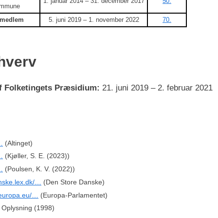
1. januar 2014 – 31. december 2017
50.
ommune
smedlem
5. juni 2019 – 1. november 2022
70.
hverv
 Folketingets Præsidium:
21. juni 2019 – 2. februar 2021
…
(Altinget)
…
(Kjøller, S. E. (2023))
…
(Poulsen, K. V. (2022))
ske.lex.dk/…
(Den Store Danske)
.europa.eu/…
(Europa-Parlamentet)
s Oplysning (1998)