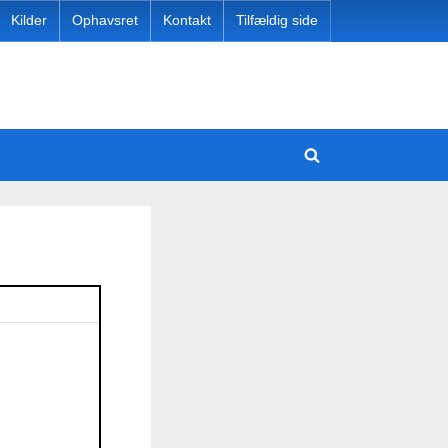
Kilder
Ophavsret
Kontakt
Tilfældig side
e
Toggle
Toggle
sub-
search
menu
Toggle
form
sub-
menu
Toggle
Toggle
sub-
sub-
Toggle
menu
menu
sub-
Toggle
menu
sub-
Toggle
menu
sub-
Toggle
menu
sub-
menu
Toggle
sub-